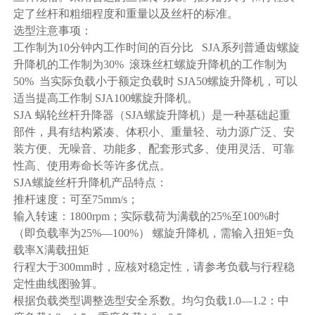
定了丝杆和粗细程度和重量以及丝杆的标准。
选型注意事项：
工作制为10分钟内工作时间的百分比 SJA系列普通齿螺旋
升降机的工作制为30% 滚珠丝杠螺旋升降机的工作制为
50% 当实际负载小于额定负载时 SJA50螺旋升降机，可以
适当提高工作制 SJA100螺旋升降机。
SJA 蜗轮丝杆升降器（SJA螺旋升降机）是一种基础起重
部件，具有结构紧凑、体积小、重量轻、动力源广泛、安
装方便、无噪音、功能多、配套形式多、使用灵活、可靠
性高、使用寿命长等许多优点。
SJA螺旋丝杆升降机产品特点：
推杆速度：可至75mm/s；
输入转速：1800rpm；实际载荷为满载的25%至100%时
（即负载率为25%—100%） 螺旋升降机，需输入扭矩=负
载率X满载扭矩
行程大于300mm时，应核对稳定性，请参考负载与行程稳
定性曲线图验算。
根据负载类型调整选型安全系数。均匀负载1.0—1.2：中