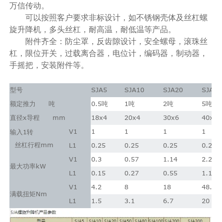
万信传动。
可以按照客户要求非标设计，如不锈钢壳体及丝杠螺
旋升降机，多头丝杠，耐高温，耐低温等产品。
附件齐全：防尘罩，反齿隙设计，安全螺母，滚珠丝
杠，限位开关，过载离合器，电位计，编码器，制动器，
手摇把，安装附件等。
SJA5
SJA10
SJA20
SJA50
型号
0.5
1
2
5
额定推力 吨
吨
吨
吨
吨
x
mm
18x4
20x4
30x6
40x7
直径
导程
V1
1
1
1
1
1
输入
转
mm
丝杠行程
L1
0.25
0.25
0.25
0.25
V1
0.3
0.57
1.14
2.2
kW
最大功率
L1
0.15
0.27
0.55
1.1
V1
4.2
8
18
48.5
Nm
满载扭矩
L1
1.5
3.1
6.7
20