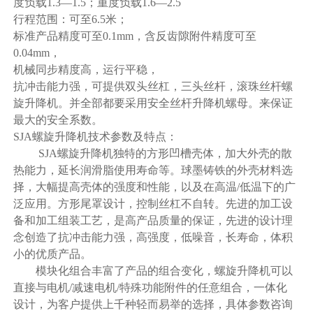
度负载1.3—1.5；重度负载1.6—2.5
行程范围：可至6.5米；
标准产品精度可至0.1mm，含反齿隙附件精度可至
0.04mm，
机械同步精度高，运行平稳，
抗冲击能力强，可提供双头丝杠，三头丝杆，滚珠丝杆螺
旋升降机。并全部都要采用安全丝杆升降机螺母。来保证
最大的安全系数。
SJA螺旋升降机技术参数及特点：
SJA螺旋升降机独特的方形凹槽壳体，加大外壳的散
热能力，延长润滑脂使用寿命等。球墨铸铁的外壳材料选
择，大幅提高壳体的强度和性能，以及在高温/低温下的广
泛应用。方形尾罩设计，控制丝杠不自转。先进的加工设
备和加工组装工艺，是高产品质量的保证，先进的设计理
念创造了抗冲击能力强，高强度，低噪音，长寿命，体积
小的优质产品。
模块化组合丰富了产品的组合变化，螺旋升降机可以
直接与电机/减速电机/特殊功能附件的任意组合，一体化
设计，为客户提供上千种轻而易举的选择，具体参数咨询