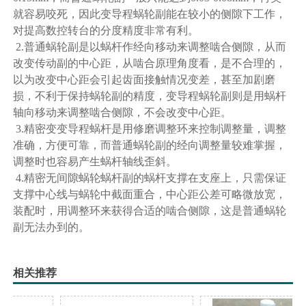
就容易咬死，因此变导程蜗轮副能在较小的侧隙下工作，
对提高数控转台的分度精度非常有利。
2.普通蜗轮副是以蜗杆作经向移动来调整啮合侧隙，从而
改变传动副的中心距，从啮合原理角度看，是不合理的，
以为改变中心距会引起齿面接触情况变差，甚至加剧磨
损，不利于保持蜗轮副的精度，变导程蜗轮副则是用蜗杆
轴向移动来调整啮合侧隙，不会改变中心距。
3.精密变变导程蜗杆是用修磨调整环来控制调整量，调整
准确，方便可靠，而普通蜗轮副的经向调整量较难掌握，
调整时也容易产生蜗杆轴线歪斜。
4.精密无间隙蜗轮蜗杆副的蜗杆支撑在支座上，只需保证
支撑中心线与蜗轮中截面重合，中心距公差可略微放宽，
装配时，用调整环来获得合适的啮合侧隙，这是普通蜗轮
副无法办到的。
相关推荐